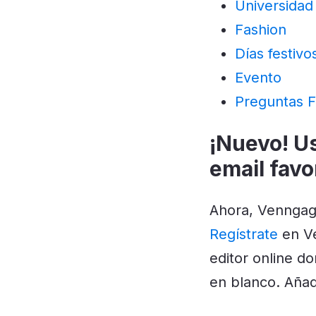
Universidad
Fashion
Días festivo
Evento
Preguntas F
¡Nuevo! U
email favo
Ahora, Venngage
Regístrate
en Ve
editor online d
en blanco. Añad