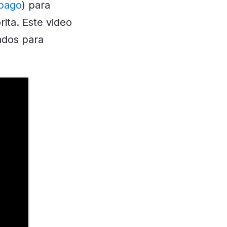
 pago
) para
ita. Este video
ados para