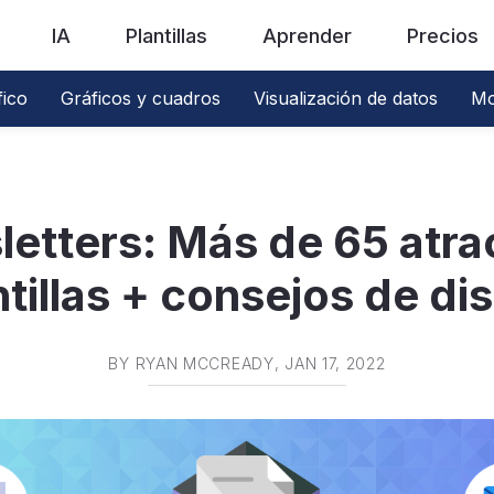
IA
Plantillas
Aprender
Precios
fico
Gráficos y cuadros
Visualización de datos
Mo
etters: Más de 65 atra
ntillas + consejos de di
BY
RYAN MCCREADY
, JAN 17, 2022