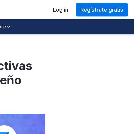
Log in
Regístrate gratis
re
ctivas
seño