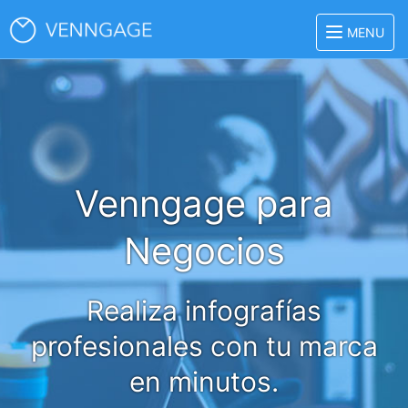
Toggle 
MENU
Venngage para
Negocios
Realiza infografías
profesionales con tu marca
en minutos.