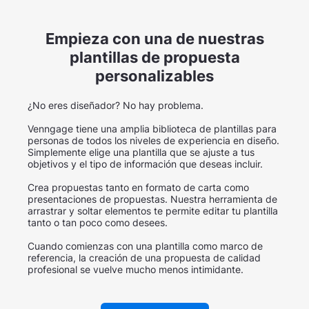
Empieza con una de nuestras
plantillas de propuesta
personalizables
¿No eres diseñador? No hay problema.
Venngage tiene una amplia biblioteca de plantillas para
personas de todos los niveles de experiencia en diseño.
Simplemente elige una plantilla que se ajuste a tus
objetivos y el tipo de información que deseas incluir.
Crea propuestas tanto en formato de carta como
presentaciones de propuestas. Nuestra herramienta de
arrastrar y soltar elementos te permite editar tu plantilla
tanto o tan poco como desees.
Cuando comienzas con una plantilla como marco de
referencia, la creación de una propuesta de calidad
profesional se vuelve mucho menos intimidante.