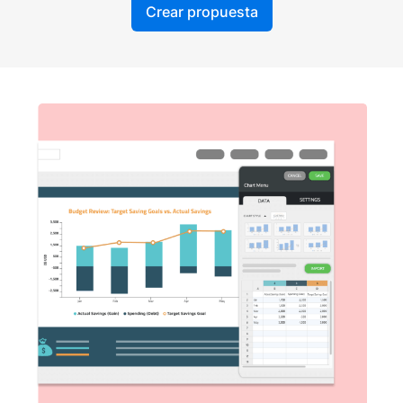
Crear propuesta