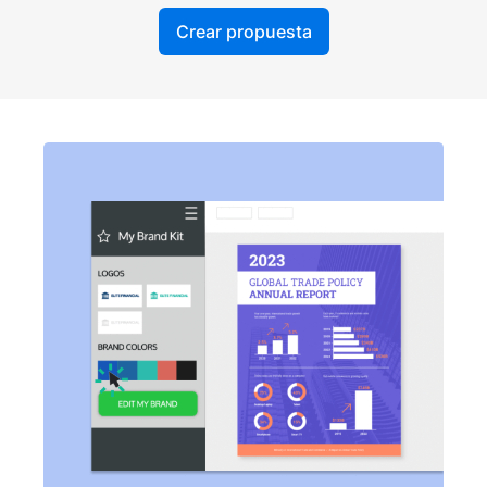
Crear propuesta