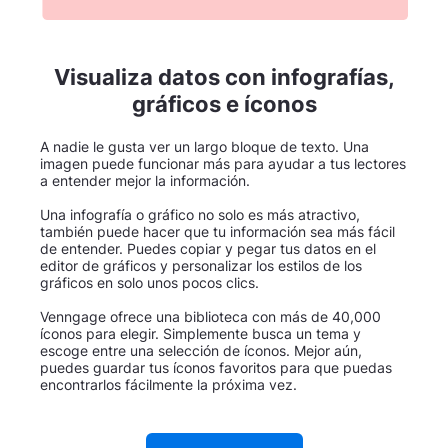
Visualiza datos con infografías,
gráficos e íconos
A nadie le gusta ver un largo bloque de texto. Una
imagen puede funcionar más para ayudar a tus lectores
a entender mejor la información.
Una infografía o gráfico no solo es más atractivo,
también puede hacer que tu información sea más fácil
de entender. Puedes copiar y pegar tus datos en el
editor de gráficos y personalizar los estilos de los
gráficos en solo unos pocos clics.
Venngage ofrece una biblioteca con más de 40,000
íconos para elegir. Simplemente busca un tema y
escoge entre una selección de íconos. Mejor aún,
puedes guardar tus íconos favoritos para que puedas
encontrarlos fácilmente la próxima vez.