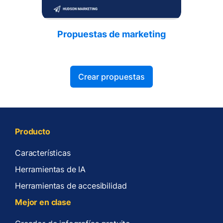
Propuestas de marketing
Crear propuestas
Producto
Características
Herramientas de IA
Herramientas de accesibilidad
Mejor en clase