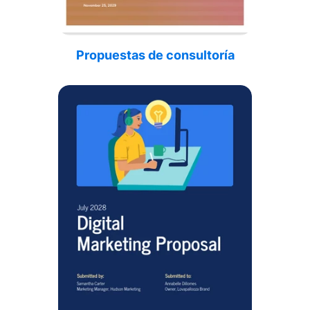
Propuestas de consultoría