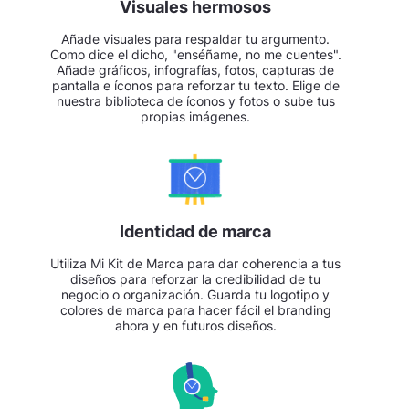
Visuales hermosos
Añade visuales para respaldar tu argumento.
Como dice el dicho, "enséñame, no me cuentes".
Añade gráficos, infografías, fotos, capturas de
pantalla e íconos para reforzar tu texto. Elige de
nuestra biblioteca de íconos y fotos o sube tus
propias imágenes.
Identidad de marca
Utiliza Mi Kit de Marca para dar coherencia a tus
diseños para reforzar la credibilidad de tu
negocio o organización. Guarda tu logotipo y
colores de marca para hacer fácil el branding
ahora y en futuros diseños.