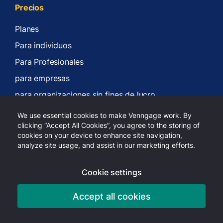
Precios
Planes
Para individuos
Para Profesionales
para empresas
para organizaciones sin fines de lucro
Compañía
We use essential cookies to make Venngage work. By
clicking “Accept All Cookies”, you agree to the storing of
Sobre nosotros
cookies on your device to enhance site navigation,
analyze site usage, and assist in our marketing efforts.
Carreras
Contáctanos
Cookie settings
Centro de ayuda
Accept all cookies
Declaración de accesibilidad
Política de privacidad