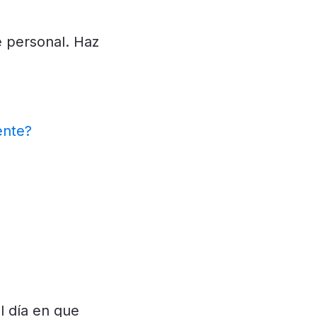
e personal. Haz
ente?
l día en que