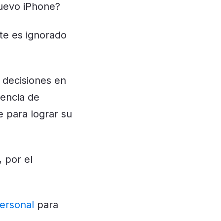
 nuevo iPhone?
te es ignorado
 decisiones en
iencia de
e para lograr su
 por el
personal
para