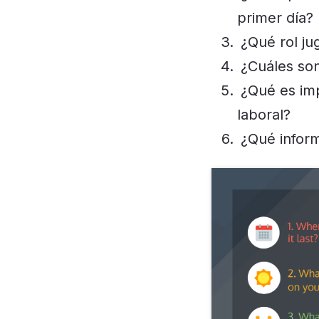
primer día?
¿Qué rol ju
¿Cuáles so
¿Qué es im
laboral?
¿Qué infor