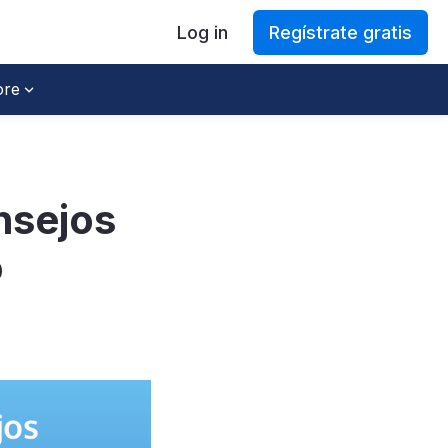
Log in
Regístrate gratis
re
nsejos
o