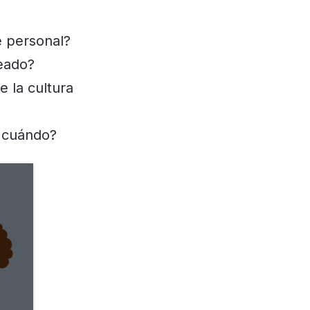
e personal?
eado?
 la cultura
y cuándo?