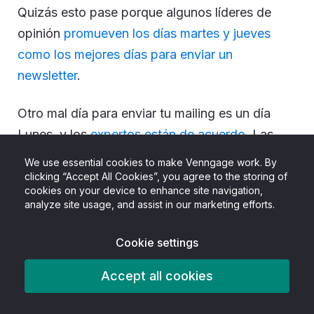
Quizás esto pase porque algunos líderes de
opinión
promueven los días martes y jueves
como los mejores días para enviar un
newsletter
.
Otro mal día para enviar tu mailing es un día
Lunes, y los
expertos están de acuerdo
. Las
personas suelen limpiar su bandeja de entrada
We use essential cookies to make Venngage work. By
los días Lunes. ¡En especial los lunes por la
clicking “Accept All Cookies”, you agree to the storing of
cookies on your device to enhance site navigation,
mañana!
analyze site usage, and assist in our marketing efforts.
No te gustaría quedar atrapado en medio de
Cookie settings
una borradera somnolienta.
Accept all cookies
Casi podría decirse lo mismo de los días