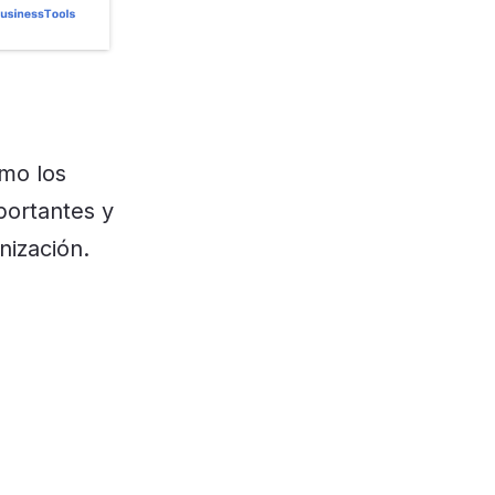
omo los
portantes y
nización.