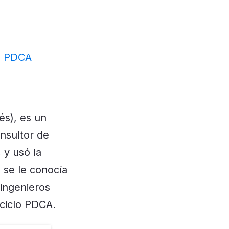
de PDCA
és), es un
onsultor de
 y usó la
o se le conocía
ingenieros
 ciclo PDCA.