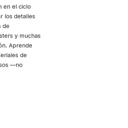
en el ciclo
r los detalles
s de
posters y muchas
ón.
Aprende
eriales de
esos —no