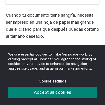
Cuando tu documento tiene sangría, necesita
ser impreso en una hoja de papel más grande
que el diseño para que después puedas cortarlo
al tamaño deseado.
Como en la función de reajustar el tamaño en la
We use essential cookies to make Venngage work. By
sección anterior, tu puedes automáticamente
clicking “Accept All Cookies”, you agree to the storing of
agregar líneas de sangrado a tu poster con un
cookies on your device to enhance site navigation,
analyze site usage, and assist in our marketing efforts.
simple click. Solo haz click en el
checkbox
en la
sección de ajustes y agregas las marcas
Cookie settings
automáticamente:
Accept all cookies