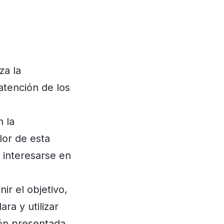
za la
atención de los
 la
lor de esta
 interesarse en
ir el objetivo,
ra y utilizar
ión presentada.