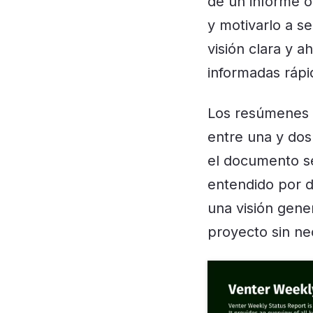
de un informe o
y motivarlo a s
visión clara y a
informadas ráp
Los resúmenes e
entre una y dos 
el documento s
entendido por d
una visión gene
proyecto sin ne