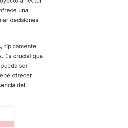
oyecto al lector
 ofrece una
omar decisiones
, típicamente
s. Es crucial que
e pueda ser
debe ofrecer
sencia del