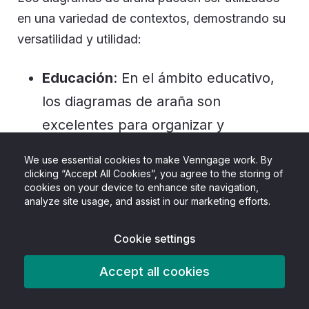
en una variedad de contextos, demostrando su
versatilidad y utilidad:
Educación
: En el ámbito educativo,
los diagramas de araña son
excelentes para organizar y
estructurar información, facilitando el
We use essential cookies to make Venngage work. By
proceso de enseñanza y aprendizaje.
clicking “Accept All Cookies”, you agree to the storing of
cookies on your device to enhance site navigation,
Los estudiantes pueden utilizarlos
analyze site usage, and assist in our marketing efforts.
para resumir temas complejos y
Cookie settings
visualizar las relaciones entre
diferentes conceptos.
Accept all cookies
Negocio
: En el mundo empresarial,