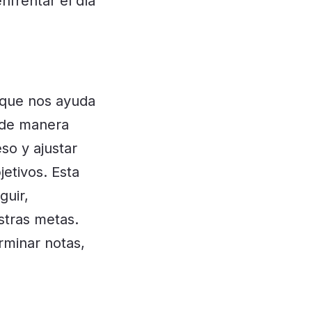
nfrentar el día
o que nos ayuda
o de manera
so y ajustar
etivos. Esta
guir,
tras metas.
rminar notas,