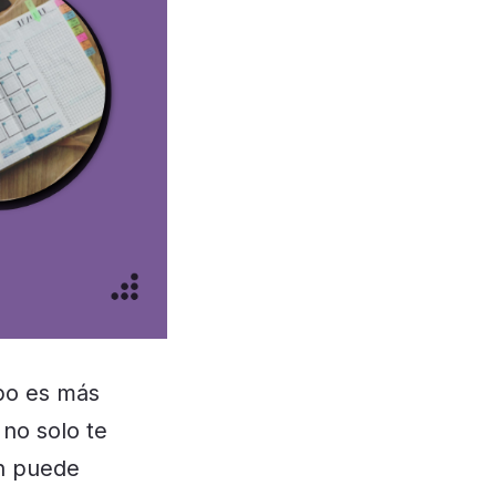
mpo es más
no solo te
én puede