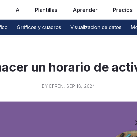
IA
Plantillas
Aprender
Precios
fico
Gráficos y cuadros
Visualización de datos
Mo
cer un horario de act
BY
EFREN
, SEP 18, 2024