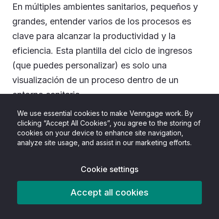
En múltiples ambientes sanitarios, pequeños y
grandes, entender varios de los procesos es
clave para alcanzar la productividad y la
eficiencia. Esta plantilla del ciclo de ingresos
(que puedes personalizar) es solo una
visualización de un proceso dentro de un
entorno sanitario.
We use essential cookies to make Venngage work. By
Muchos procesos son complicados, tienen
clicking “Accept All Cookies”, you agree to the storing of
cookies on your device to enhance site navigation,
varios pasos y podrían ser ignorados. Una
analyze site usage, and assist in our marketing efforts.
simple infografía que resalte cómo se divide un
proceso y los pasos a seguir te ayudará a
Cookie settings
mantener al personal informado sobre estos
Accept all cookies
procedimientos.