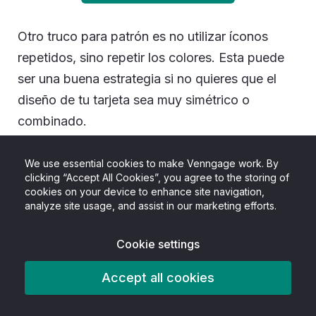
Otro truco para patrón es no utilizar íconos
repetidos, sino repetir los colores. Esta puede
ser una buena estrategia si no quieres que el
diseño de tu tarjeta sea muy simétrico o
combinado.
Usando los mismos colores, todavía puedes
We use essential cookies to make Venngage work. By
clicking “Accept All Cookies”, you agree to the storing of
crear un patrón cohesivo.
cookies on your device to enhance site navigation,
analyze site usage, and assist in our marketing efforts.
Por ejemplo, en esta plantilla para tarjeta del día
de la madre se usan repetidos tonos de gris
Cookie settings
para hacer que los diferentes íconos se ajusten
Accept all cookies
cohesivamente a un diseño: