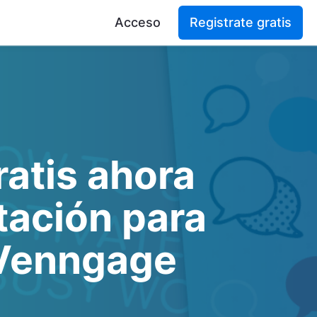
Acceso
Registrate gratis
atis ahora
ntación para
 Venngage