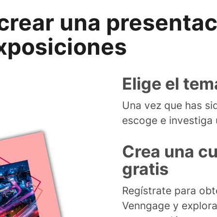
rear una presentac
xposiciones
Elige el te
Una vez que has sid
escoge e investiga 
Crea una c
gratis
Regístrate para obt
Venngage y explora 