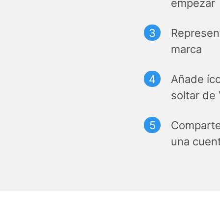
empezar
Represent
marca
Añade íco
soltar d
Comparte 
una cuen